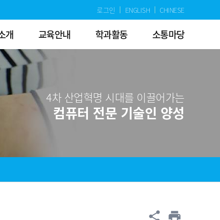
로그인
ENGLISH
CHINESE
소개
교육안내
학과활동
소통마당
4차 산업혁명 시대를 이끌어가는
컴퓨터 전문 기술인 양성
공유
share
print