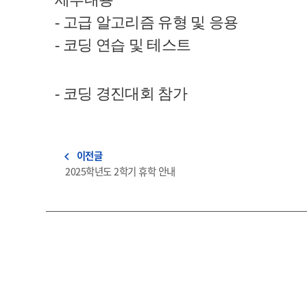
-
고급 알고리즘 유형 및 응용
-
코딩 연습 및 테스트
-
코딩 경진대회 참가
이전글
navigate_before
2025학년도 2학기 휴학 안내