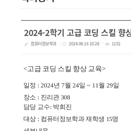
2024-2학기 고급 코딩 스킬 
작성자
컴퓨터정보학과
작성일
2024.08.16 10:28
조회수
1152
create
access_time
visibility
<고급 코딩 스킬 향상 교육>
일정
:
2024
년
7
월
24
일
~ 11
월
29
일
장소
:
진리관
308
담당 교수: 박희진
대상
:
컴퓨터정보학과 재학생
15
명
세부내용