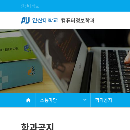
Skip Menu
안산대학교
컴퓨터정보학과
메인
소통마당
학과공지
home
학과공지