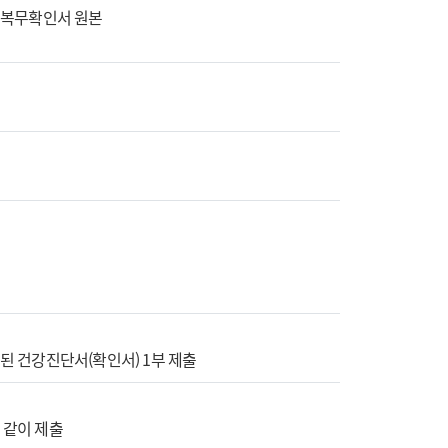
는 군복무확인서 원본
된 건강진단서(확인서) 1부 제출
와 같이 제출