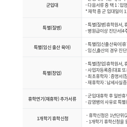
군입대
- 다음서류 중 택 1 :
* 재학 중 군 입대일이 
- 특별(질병)휴학원서,
특별(질병)
- 병원급이상 진단서(4
- 특별(임신출산육아)
특별(임신 출산 육아)
- 임신,출산의 경우 진
- 특별(창업)휴학원서,
- 사업자등록증(대표 또
특별(창업)
- 최초휴학자 : 증명서
- 재휴학자 : 납세사실
- 군입대휴학 후 일반휴
휴학연기(재휴학) 추가서류
- 감염병의 사유로 특별
- 휴학신청은 1년단위(
1개학기 휴학신청
- 1개학기 휴학신청을