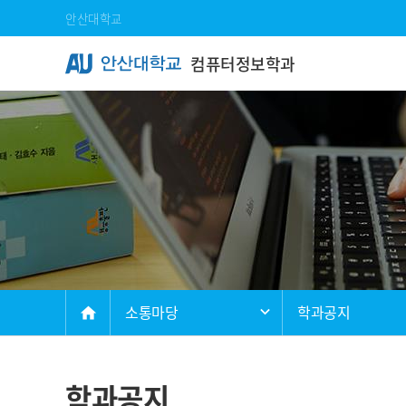
Skip Menu
안산대학교
컴퓨터정보학과
메인
소통마당
학과공지
home
학과공지