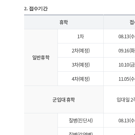
2.
접수기간
휴학
접
1차
08.13(수
2차(예정)
09.16(화
일반휴학
3차(예정)
10.10(금
4차(예정)
11.05(수
군입대 휴학
입대일 2
질병(진단서)
08.13(수
질병(감염병)