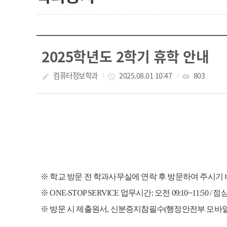
2025학년도 2학기 휴학 안내
작성자
컴퓨터정보학과
작성일
2025.08.01 10:47
조회수
803
create
access_time
visibility
※ 학교 방문 전 학과사무실에 연락 후 방문하여 주시기 
※ ONE-STOP SERVICE 업무시간:
오전 09:10~11:50 / 
※ 방문 시 제출원서,
신분증지참필수(행정안전부 모바일