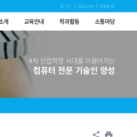
로그인
ENGLISH
CHINESE
소개
교육안내
학과활동
소통마당
4차 산업혁명 시대를 이끌어가는
컴퓨터 전문 기술인 양성
공유
share
print