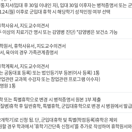
 입영통지서(입대 후 30일 이내인 자), 입대 30일 이후자는 병적증명서 또
11.24.(월) 이후로 군입대 휴학 시 해당학기 성적인정 여부 선택
 휴학사유서, 지도교수의견서
주 이상의 치료기간 명시 또는 감염병 진단) *감염병은 보건소 가능
휴학원서, 휴학사유서, 지도교수의견서
단서, 육아의 경우 가족관계증명서
 휴학계획서, 지도교수의견서
는 공동대표 등록) 또는 법인등기부 등본(이사 등록) 1통
(창업관련 교과목 수강자 또는 창업관련 프로그램 이수자)
증명원 1통
학 또는 특별휴학으로 변경 시 병적증명서 원본 1부 제출
(질병)휴학 후 일반휴학, 특별휴학, 군입대휴학으로 변경 시 병원에서 발급
2개학기)로 신청 됨. 단, 군입대휴학 및 특별(학점등록)휴학은 제외
 원할 경우 학과에서 '휴학기간단축 신청서'를 추가로 작성하여 휴학원서