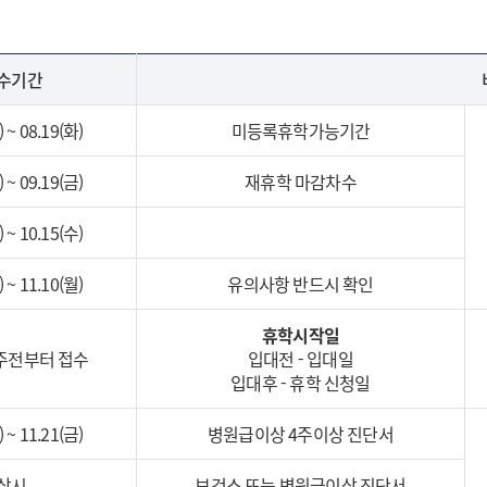
수기간
) ~ 08.19(화)
미등록휴학가능기간
) ~ 09.19(금)
재휴학 마감차수
) ~ 10.15(수)
) ~ 11.10(월)
유의사항 반드시 확인
휴학시작일
주전부터 접수
입대전 - 입대일
입대후 - 휴학 신청일
) ~ 11.21(금)
병원급이상 4주이상 진단서
상시
보건소 또는 병원급이상 진단서