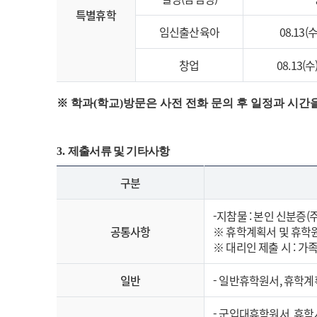
특별휴학
임신출산육아
08.13(수
창업
08.13(수)
※ 학과(학교)방문은 사전 전화 문의 후 일정과 시간
3.
제출서류 및 기타사항
구분
-지참물 : 본인 신분증
공통사항
※ 휴학계획서 및 휴학
※ 대리인 제출 시 : 
일반
- 일반휴학원서, 휴학
- 군입대휴학원서, 휴