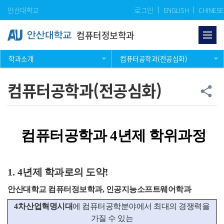
Skip Menu
안산대학교
로그인
ENGLISH
CHINESE
컴퓨터정보학과
학과소개
컴퓨터공학과(전공심화)
컴퓨터공학과(전공심화)
공
share
컴퓨터공학과
4
년제 학위과정
1. 4
년제 학과로의 도약
!
안산대학교 컴퓨터정보학과, 인공지능소프트웨어학과
4
차산업혁명시대
에 컴퓨터공학분야에서 최대의 경쟁력을
가질 수 있는