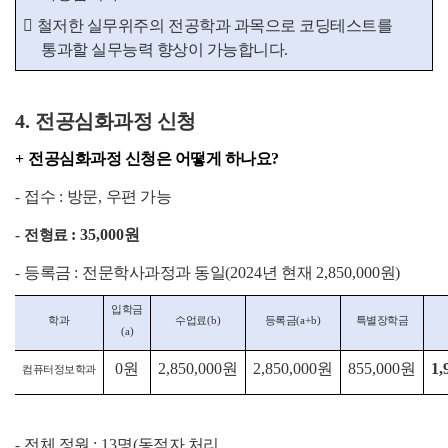

철저한 실무위주의 전공학과 과목으로 코딩테스트를
통과할 실무능력 향상이 가능합니다
.
4.
전공심화과정 신청
+
전공심화과정 신청은 어떻게 하나요
?
접수
:
방문
,
우편 가능
-
: 35,000
원
-
전형료
등록금
:
전문학사과정과 동일
(2024
년 현재
2,850,000
원
)
-
입학금
학과
수업료
(b)
등록금
(a+b)
특별장학금
(a)
0
원
2,850,000
원
2,850,000
원
855,000
원
1,
컴퓨터정보학과
전체 정원
: 13
명
(
동점자 처리
-