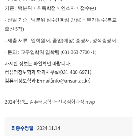
기준
:
백분위
>
취득학점
>
연소자
>
접수순
)
선발 기준
:
백분위 점수
(100
점 만점
) +
부가점수
(
본교
-
출신
5
점
)
-
제출 서류
:
입학원서
,
졸업
(
예정
)
증명서
,
성적증명서
-
문의
:
교무입학처 입학팀
(031-363-7700~1)
자세한 정보는 파일확인 바랍니다.
컴퓨터정보학과 학과사무실(031-400-6971)
컴퓨터정보학과
E-mail(info@ansan.ac.kr)
2024학년도 컴퓨터공학과-전공심화과정.hwp
최종수정일
2024.11.14