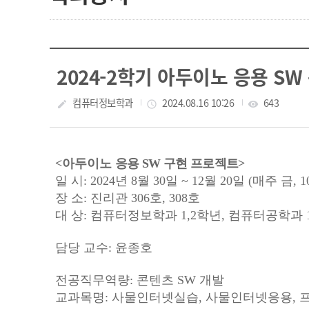
2024-2학기 아두이노 응용 S
작성자
컴퓨터정보학과
작성일
2024.08.16 10:26
조회수
643
create
access_time
visibility
<아두이노
응용
SW
구현 프로젝트>
일 시
: 2024
년
8
월
30
일
~ 12
월
20
일
(
매주 금
, 1
장 소
:
진리관
306
호
, 308
호
대 상
:
컴퓨터정보학과
1,2
학년
,
컴퓨터공학과
담당 교수:
윤종호
전공직무역량
:
콘텐츠
SW
개발
교과목명
:
사물인터넷실습
,
사물인터넷
응용
,