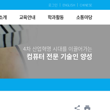
로그인
ENGLISH
CHINESE
소개
교육안내
학과활동
소통마당
4차 산업혁명 시대를 이끌어가는
컴퓨터 전문 기술인 양성
공유
share
print