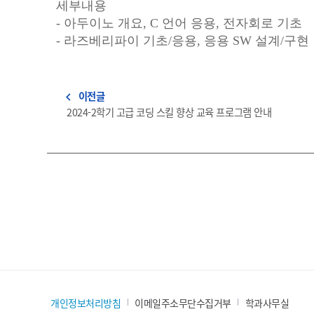
세부내용
-
아두이노 개요
, C
언어 응용
,
전자회로 기초
-
라즈베리파이 기초
/
응용
,
응용
SW
설계
/
구현
이전글
navigate_before
2024-2학기 고급 코딩 스킬 향상 교육 프로그램 안내
개인정보처리방침
이메일주소무단수집거부
학과사무실