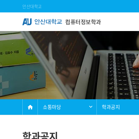
Skip Menu
안산대학교
컴퓨터정보학과
메인
소통마당
학과공지
home
학과공지