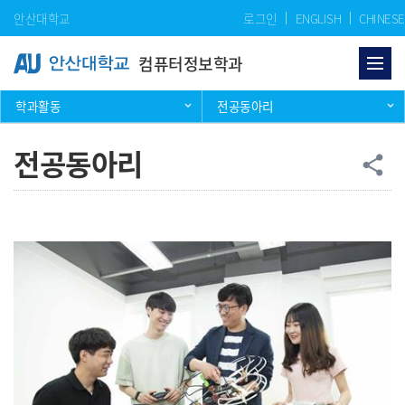
Skip Menu
안산대학교
로그인
ENGLISH
CHINESE
컴퓨터정보학과
학과활동
전공동아리
전공동아리
공
share