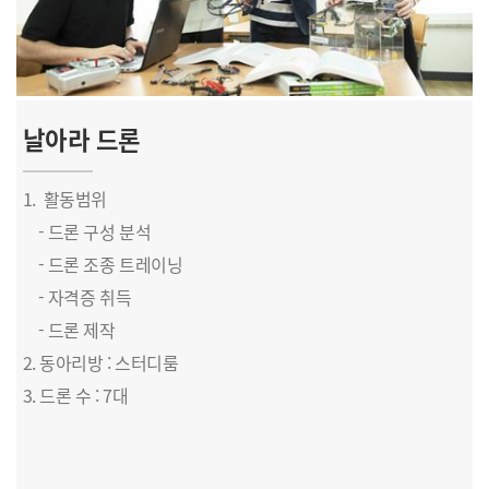
날아라 드론
1. 활동범위
- 드론 구성 분석
-
드론 조종 트레이닝
-
자격증 취득
-
드론 제작
2. 동아리방 : 스터디룸
3. 드론 수 : 7대