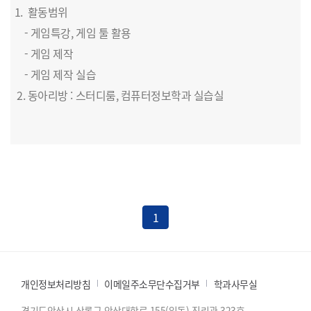
1. 활동범위
- 게임특강, 게임 툴 활용
-
게임 제작
-
게임 제작 실습
2. 동아리방 : 스터디룸, 컴퓨터정보학과 실습실
1
개인정보처리방침
이메일주소무단수집거부
학과사무실
경기도안산시 상록구 안산대학로 155(일동) 진리관 323호