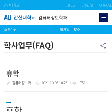
Skip Menu
안산대학교
로그인
ENGLISH
CHINESE
컴퓨터정보학과
소통마당
학사업무(FAQ)
학사업무(FAQ)
공
share
휴학
작성자
컴퓨터정보과
작성일
2021.10.06 10:25
조회수
1751
create
access_time
visibility
휴학