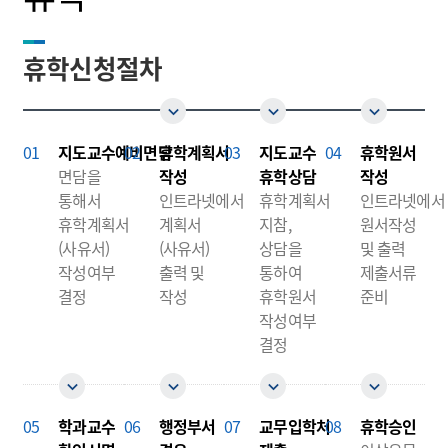
휴학신청절차
지도교수예비면담
휴학계획서
지도교수
휴학원서
면담을
작성
휴학상담
작성
통해서
인트라넷에서
휴학계획서
인트라넷에서
휴학계획서
계획서
지참,
원서작성
(사유서)
(사유서)
상담을
및 출력
작성여부
출력 및
통하여
제출서류
결정
작성
휴학원서
준비
작성여부
결정
학과교수
행정부서
교무입학처
휴학승인