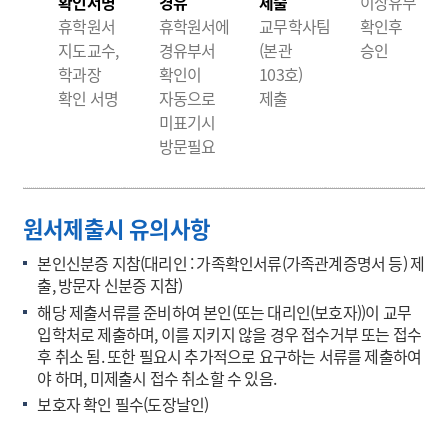
확인서명
경유
제출
이상유무
휴학원서
휴학원서에
교무학사팀
확인후
지도교수,
경유부서
(본관
승인
학과장
확인이
103호)
확인 서명
자동으로
제출
미표기시
방문필요
원서제출시 유의사항
본인신분증 지참(대리인 : 가족확인서류(가족관계증명서 등) 제
출, 방문자 신분증 지참)
해당 제출서류를 준비하여 본인(또는 대리인(보호자))이 교무
입학처로 제출하며, 이를 지키지 않을 경우 접수거부 또는 접수
후 취소 됨. 또한 필요시 추가적으로 요구하는 서류를 제출하여
야 하며, 미제출시 접수 취소할 수 있음.
보호자 확인 필수(도장날인)