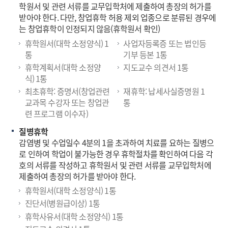
학원서 및 관련 서류를 교무입학처에 제출하여 총장의 허가를
받아야 한다. 다만, 창업휴학 허용 제외 업종으로 분류된 경우에
는 창업휴학이 인정되지 않음(휴학원서 확인)
휴학원서(대학 소정양식) 1
사업자등록증 또는 법인등
통
기부 등본 1통
휴학계획서(대학 소정양
지도교수 의견서 1통
식) 1통
최초휴학: 증명서(창업관련
재휴학: 납세사실증명원 1
교과목 수강자 또는 창업관
통
련 프로그램 이수자)
질병휴학
감염병 및 수업일수 4분의 1을 초과하여 치료를 요하는 질병으
로 인하여 학업이 불가능한 경우 휴학절차를 확인하여 다음 각
호의 서류를 작성하고 휴학원서 및 관련 서류를 교무입학처에
제출하여 총장의 허가를 받아야 한다.
휴학원서(대학 소정양식) 1통
진단서(병원급이상) 1통
휴학사유서(대학 소정양식) 1통