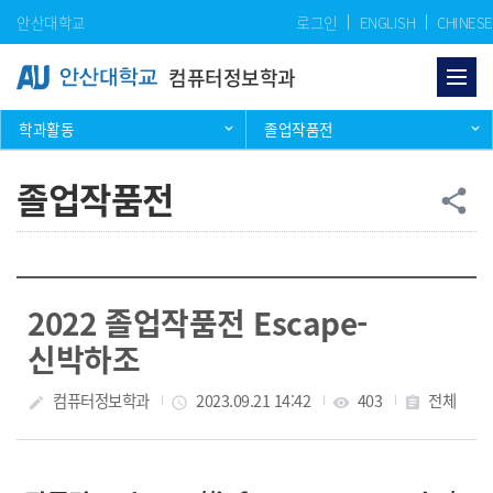
Skip Menu
안산대학교
로그인
ENGLISH
CHINESE
컴퓨터정보학과
학과활동
졸업작품전
졸업작품전
공
share
2022 졸업작품전 Escape-
신박하조
작성자
컴퓨터정보학과
작성일
2023.09.21 14:42
조회수
403
분류
전체
create
access_time
visibility
assignment