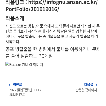
작품링크 :
https://infognu.ansan.ac.kr/
PortFolio/201919016/
작품소개
자신도 모르는 병원, 어둠 속에서 오직 플래시로만 의지한 채 주
변을 둘러보기 시작하는데 자신과 똑같은 일을 경험한 사람이
이미 이 곳을 탈출했다는 증거물들을 보고 서둘러 탈출을 하기
시작한다.
공포 방탈출을 한 병원에서 물체를 이용하거나 문제
를 풀어 탈출하는 PC게임
이전글
다음글
navigate_before
navigate_next
2022 졸업작품전 JELLY
반응형 홈페이지
JUMP-ESC