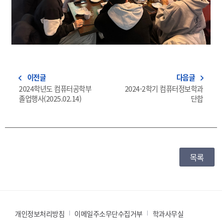
이전글
다음글
navigate_before
navigate_next
2024학년도 컴퓨터공학부
2024-2학기 컴퓨터정보학과
졸업행사(2025.02.14)
단합
목록
개인정보처리방침
이메일주소무단수집거부
학과사무실