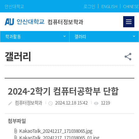
Skip Menu
안산대학교
로그인
ENGLISH
CHINESE
컴퓨터정보학과
학과활동
갤러리
갤러리
공
share
2024-2학기 컴퓨터공학부 단합
작성자
컴퓨터정보학과
작성일
2024.12.18 15:42
조회수
1219
create
access_time
visibility
첨부파일
파일 다운로드
KakaoTalk_20241217_171038065.jpg
파일 다운로드
KakaoTalk_20241217_171038065_01.jpg