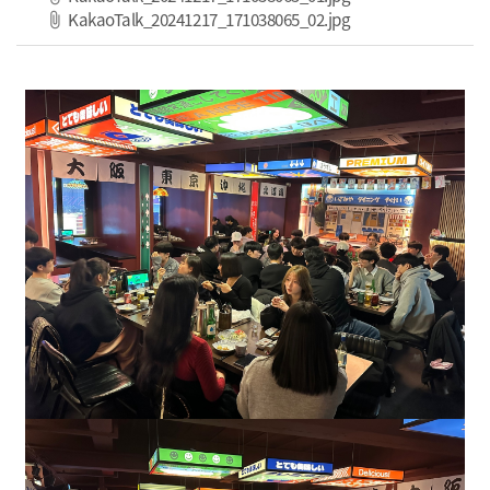
파일 다운로드
KakaoTalk_20241217_171038065_02.jpg