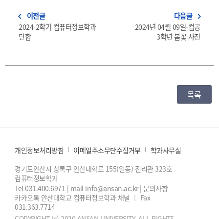
이전글
다음글
navigate_before
navigate_next
2024-2학기 컴퓨터정보학과
2024년 04월 09일-컴공
단합
3학년 봄꽃 사진
목록
개인정보처리방침
이메일주소무단수집거부
학과사무실
경기도안산시 상록구 안산대학로 155(일동) 진리관 323호
컴퓨터정보학과
Tel 031.400.6971 | mail info@ansan.ac.kr | 문의사항
카카오톡 안산대학교 컴퓨터정보학과 채널
｜
Fax
031.363.7714
COPYRIGHT (c) 2020 ANSAN UNIVERSITY. ALL RIGHTS