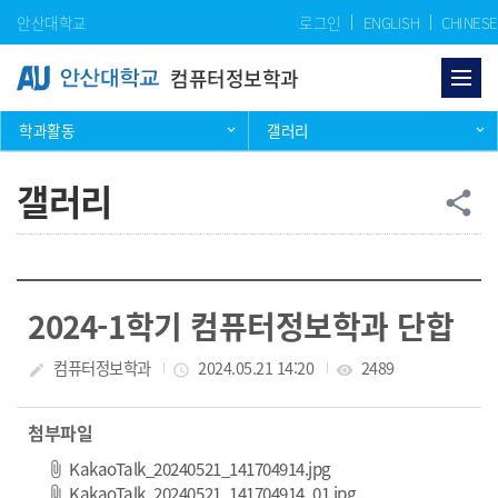
Skip Menu
안산대학교
로그인
ENGLISH
CHINESE
컴퓨터정보학과
학과활동
갤러리
갤러리
공
share
2024-1학기 컴퓨터정보학과 단합
작성자
컴퓨터정보학과
작성일
2024.05.21 14:20
조회수
2489
create
access_time
visibility
첨부파일
파일 다운로드
KakaoTalk_20240521_141704914.jpg
파일 다운로드
KakaoTalk_20240521_141704914_01.jpg