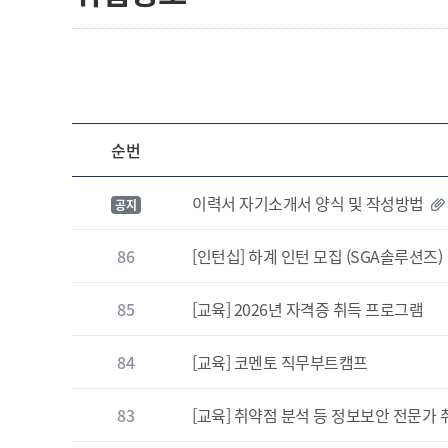
순번
이력서 자기소개서 양식 및 작성방법
공지
86
[인턴십] 하계 인턴 모집 (SGA솔루션즈)
85
[교육] 2026년 자격증 취득 프로그램
84
[교육] 코멘토 직무부트캠프
83
[교육] 취약점 분석 등 정보보안 전문가