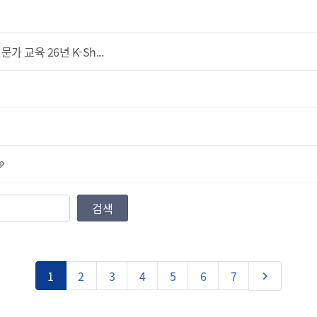
가 교육 26년 K-Sh...
검색
다음
1
2
3
4
5
6
7
keyboard_arrow_right