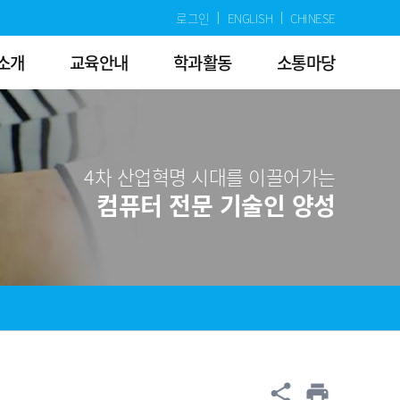
로그인
ENGLISH
CHINESE
소개
교육안내
학과활동
소통마당
4차 산업혁명 시대를 이끌어가는
컴퓨터 전문 기술인 양성
공유
share
print