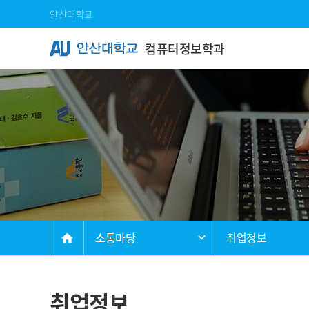
Skip Menu
안산대학교
컴퓨터정보학과
메인
소통마당
취업정보
home
취업정보